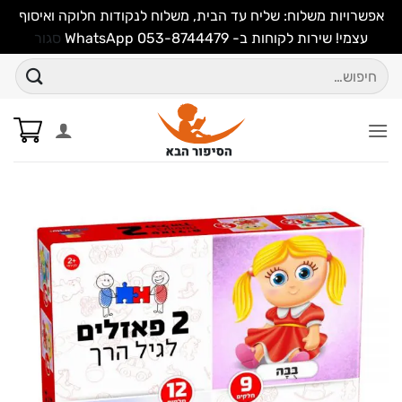
אפשרויות משלוח: שליח עד הבית, משלוח לנקודות חלוקה ואיסוף
עצמי! שירות לקוחות ב- WhatsApp 053-8744479
סגור
Ski
חיפוש
t
עבור:
conten