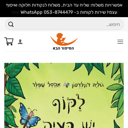
אפשרויות משלוח: שליח עד הבית, משלוח לנקודות חלוקה ואיסוף
עצמי! שירות לקוחות ב- WhatsApp 053-8744479
סגור
Ski
חיפוש
t
עבור:
conten