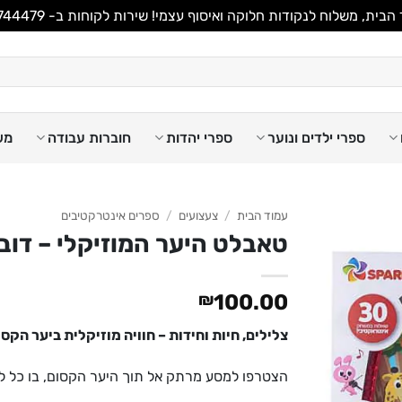
משלוח לנקודות חלוקה ואיסוף עצמי! שירות לקוחות ב- WhatsApp 053-8744479
ספרי ילדים ונוער
ספרי יהדות
חוברות עבודה
מש
עמוד הבית
/
צעצועים
/
ספרים אינטרקטיבים
טאבלט היער המוזיקלי – דוב
₪
100.00
צלילים, חיות וחידות – חוויה מוזיקלית ביער הקסו
הצטרפו למסע מרתק אל תוך היער הקסום, בו כל לחיצ