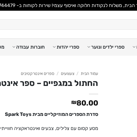
משלוח לנקודות חלוקה ואיסוף עצמי! שירות לקוחות ב- WhatsApp 053-8744479
ספרי ילדים ונוער
ספרי יהדות
חוברות עבודה
מש
עמוד הבית
/
צעצועים
/
ספרים אינטרקטיבים
החתול במגפיים – ספר אינטר
₪
80.00
סדרת הספרים המוזיקליים מבית Spark Toys
מסע קסום עם צלילים, צבעים ואינטראקציה חווייתי