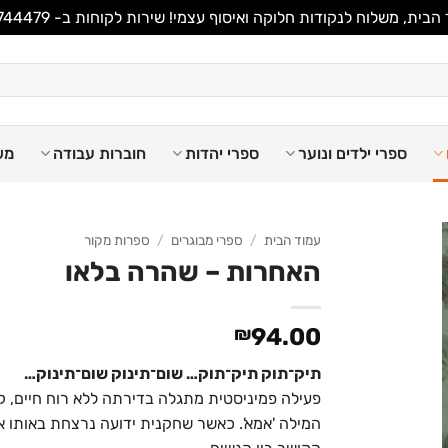
משלוח לנקודות חלוקה ואיסוף עצמי! שירות לקוחות ב- WhatsApp 053-8744479
ספרי ילדים ונוער
ספרי יהדות
חוברות עבודה
מש
עמוד הבית
/
ספרי מבוגרים
/
ספרות מקור
האחרות – שהרה בלאו
₪
94.00
תיק־תוק תיק־תוק… שום־תינוק שום־תינוק…
פעילה פמיניסטית מתגלה בדירתה ללא רוח חיים, ק
המילה 'אמא'. כאשר שחקנית ידועה נרצחת באותו