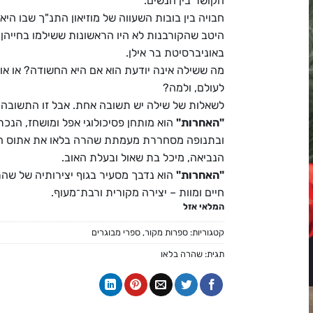
הקושר בין הנשים.
חבויה בין בובות השעווה של מוזיאון התנ"ך שבו היא
היטב שהקורבנות לא היו הראשונות ששילמו בחייהן
באוניברסיטת בר אילן.
מה ששילה אינה יודעת הוא אם היא החשודה? או אול
לעולם, ולמה?
לשאלות של שילה יש תשובה אחת. אבל זו התשובה ה
"האחרות"
הוא מותחן פסיכולוגי אפל ומושחז, הנכר
ובתנופה מסחררת מעמתת שהרה בלאו את אתוס האימ
הנביאה, מיכל בת שאול ובעלת האוב.
"האחרות"
הוא נדבך מסעיר בגוף יצירותיה של שהר
חיים ומוות – יצירה מקורית ורבת־מעוף.
המלאי אזל
קטגוריות:
ספרות מקור
,
ספרי מבוגרים
תגית:
שהרה בלאו