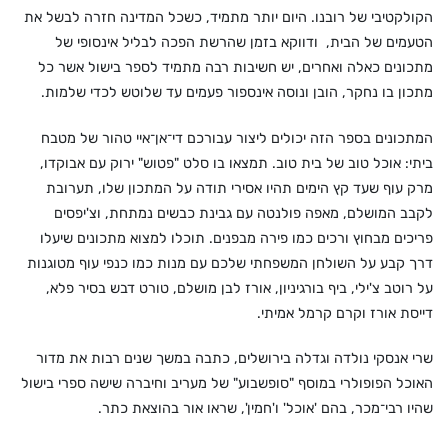
הקולקטיבי של רובנו. היום יותר מתמיד, כשכל המדינה חזרה לבשל את
הטעמים של הבית,
ודווקא בזמן שהרשת הפכה לבליל אינסופי של
מתכונים כאלה ואחרים, יש חשיבות רבה מתמיד לספר בישול אשר כל
מתכון בו נחקר, הובן ונוסה אינספור פעמים עד שלוטש לכדי שלמות.
המתכונים בספר הזה יכולים ליצור עבורכם די־אן־איי טהור של מטבח
ביתי: אוכל טוב של בית טוב. תמצאו בו סלט "פטוש" ירוק עם אבוקדו,
מרק עוף שעד קץ הימים תהיו אסירי תודה על המתכון שלו, תערובת
לקבב המושלם, מאפה פולנטה עם גבינת כבשים נמתחת, וצ'יפסים
פריכים מבחוץ ורכים כמו פירה מבפנים. תוכלו למצוא מתכונים שיעלו
דרך קבע על השולחן המשפחתי שלכם עם מנות כמו כנפי עוף מטוגנות
על רוטב צ'ילי, ביף בורגיניון, אורז לבן מושלם, טורט דבש בסיר פלא,
דייסת אורז וקרם קרמל אמיתי.
שרי אנסקי נולדה וגדלה בירושלים, כתבה במשך שנים רבות את מדור
האוכל הפופולרי במוסף "סופשבוע" של מעריב וחיברה שישה ספרי בישול
שהיו רבי־מכר, בהם 'אוכל' ו'חמין', שראו אור בהוצאת כתר.