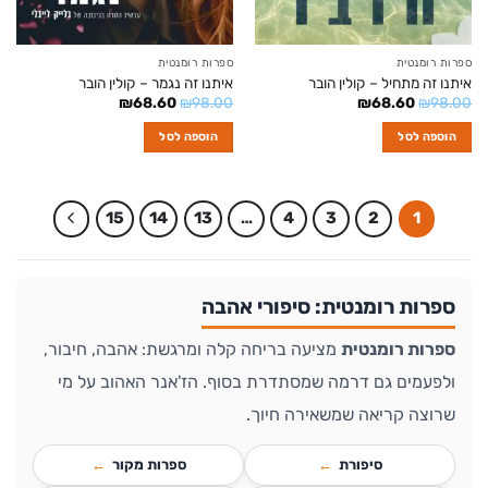
ספרות רומנטית
ספרות רומנטית
איתנו זה מתחיל – קולין הובר
איתנו זה נגמר – קולין הובר
המחיר
המחיר
המחיר
המחיר
₪
68.60
₪
98.00
₪
68.60
₪
98.00
המקורי
הנוכחי
המקורי
הנוכחי
היה:
הוא:
היה:
הוא:
הוספה לסל
הוספה לסל
₪68.60.
₪98.00.
₪68.60.
₪98.00.
15
14
13
…
4
3
2
1
ספרות רומנטית: סיפורי אהבה
ספרות רומנטית
מציעה בריחה קלה ומרגשת: אהבה, חיבור,
ולפעמים גם דרמה שמסתדרת בסוף. הז'אנר האהוב על מי
שרוצה קריאה שמשאירה חיוך.
סיפורת
ספרות מקור