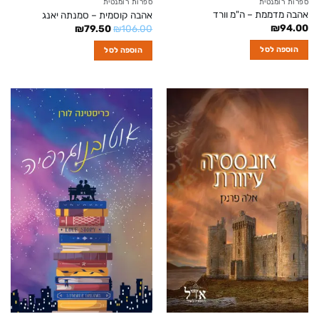
ספרות רומנטית
ספרות רומנטית
אהבה מדממת – ה"מ וורד
אהבה קוסמית – סמנתה יאנג
₪
94.00
המחיר
המחיר
₪
79.50
₪
106.00
המקורי
הנוכחי
היה:
הוא:
הוספה לסל
הוספה לסל
₪79.50.
₪106.00.