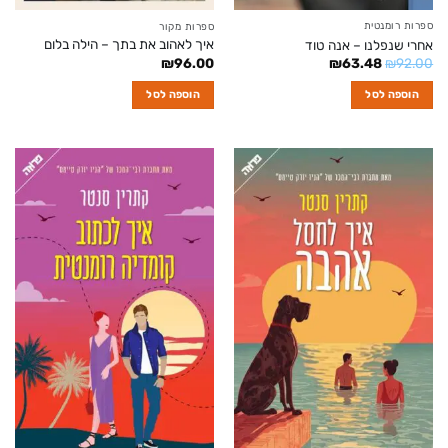
ספרות רומנטית
ספרות מקור
איך לאהוב את בתך – הילה בלום
אחרי שנפלנו – אנה טוד
המחיר
המחיר
₪
96.00
₪
63.48
₪
92.00
המקורי
הנוכחי
היה:
הוא:
הוספה לסל
הוספה לסל
₪63.48.
₪92.00.