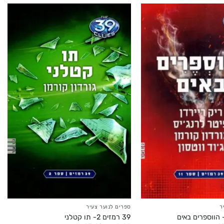
ר
ספרים לנוער צעיר
39 רמזים 2- תו קטלני