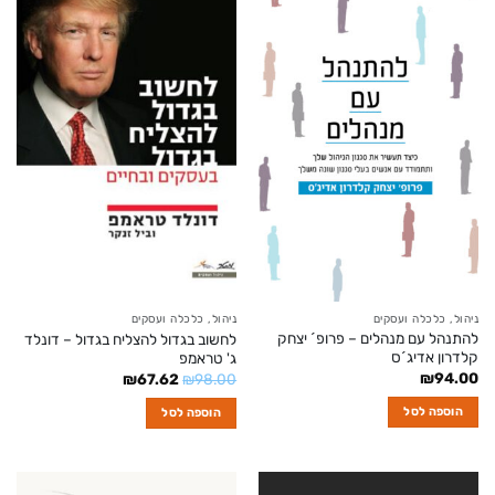
ניהול, כלכלה ועסקים
ניהול, כלכלה ועסקים
להתנהל עם מנהלים – פרופ´ יצחק
לחשוב בגדול להצליח בגדול – דונלד
קלדרון אדיג´ס
ג' טראמפ
₪
94.00
המחיר
המחיר
₪
67.62
₪
98.00
המקורי
הנוכחי
היה:
הוא:
הוספה לסל
הוספה לסל
₪67.62.
₪98.00.