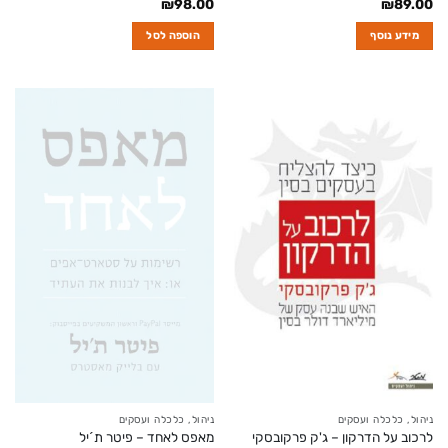
₪
98.00
₪
89.00
מידע נוסף
הוספה לסל
ניהול, כלכלה ועסקים
ניהול, כלכלה ועסקים
לרכוב על הדרקון – ג'ק פרקובסקי
מאפס לאחד – פיטר ת´יל