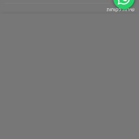
שירות לקוחות
תקנון
אתר זה עושה שימוש בעוגיות
(Cookies) לצורך תפעול שוטף ותקין
מדיניות משלוחים
בהתאם
למדיניות הפרטיות
מדיניות פרטיות
הצהרת נגישות
ACCEPT
MORE INFO
ביטול עסקה
צור קשר
כתובת: העבודה 7, ראש העין
service@nextstory.co.il
053-8744479