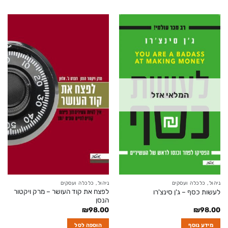
המלאי אזל
ניהול, כלכלה ועסקים
ניהול, כלכלה ועסקים
לפצח את קוד העושר – מרק ויקטור
לעשות כסף – ג'ן סינצ'רו
הנסן
₪
98.00
₪
98.00
מידע נוסף
הוספה לסל