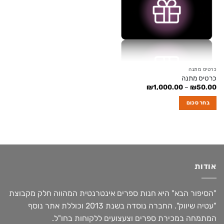
כרטיס מתנה
כרטיס מתנה
טווח
₪
1,000.00
–
₪
50.00
מחירים:
בחר סכום
עד
למוצר
זה
יש
מספר
סוגים.
אודות
ניתן
לבחור
את
"הסיפור הבא" היא חנות ספרים אינטרנטית המהווה חלק מקבוצת
האפשרויות
"עטיה שיווק". החברה נוסדה בשנת 2013 וכוללת אתר נוסף
בעמוד
המתמחה במכירת ספרים וצעצועים ללקוחות בחו"ל.
המוצר